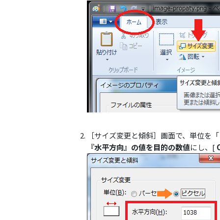
［サイズ変更と傾斜］画面で、単位を「
『水平方向』の値を目的の数値
にし、[