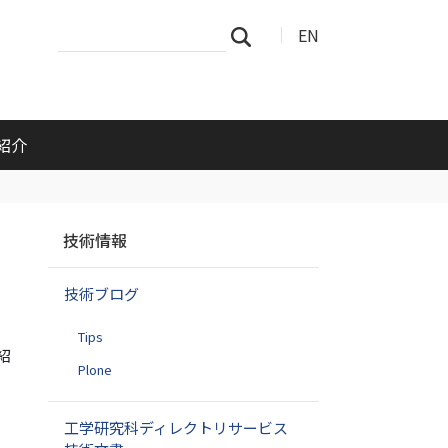
サ
詳
EN
検索
イ
細
ト
検
を
索
検
索
紹介
ナ
技術情報
ビ
ゲ
技術ブログ
ー
シ
Tips
ョ
紹
ン
Plone
工学研究科ディレクトリサービス