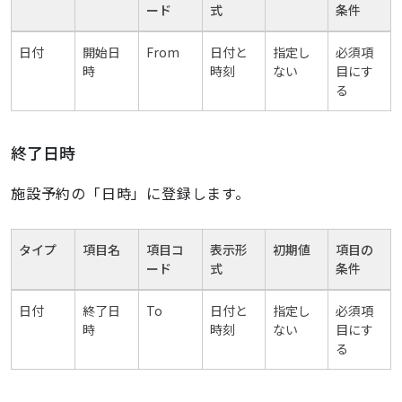
ード
式
条件
日付
開始日
From
日付と
指定し
必須項
時
時刻
ない
目にす
る
終了日時
施設予約の「日時」に登録します。
タイプ
項目名
項目コ
表示形
初期値
項目の
ード
式
条件
日付
終了日
To
日付と
指定し
必須項
時
時刻
ない
目にす
る