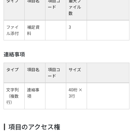
タイプ
項目名
項目コ
最大フ
ード
ァイル
数
ファイ
補足資
3
ル添付
料
連絡事項
タイプ
項目名
項目コ
サイズ
ード
文字列
連絡事
40桁 ×
（複数
項
3行
行）
項目のアクセス権