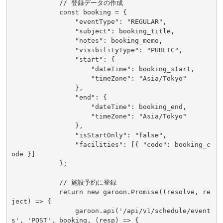
            // 登録データの作成

            const booking = {

                "eventType": "REGULAR",

                "subject": booking_title,

                "notes": booking_memo,

                "visibilityType": "PUBLIC",

                "start": {

                    "dateTime": booking_start,

                    "timeZone": "Asia/Tokyo"

                },

                "end": {

                    "dateTime": booking_end,

                    "timeZone": "Asia/Tokyo"

                },

                "isStartOnly": "false",

                "facilities": [{ "code": booking_c
ode }]

            };

            // 施設予約に登録

            return new garoon.Promise((resolve, re
ject) => {

                garoon.api('/api/v1/schedule/event
s', 'POST', booking, (resp) => {
