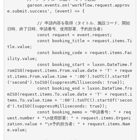
        garoon.events.on('workflow.request.approv
e.submit.success', (event) => {

            // 申請内容を取得（タイトル、施設コード、開始
日時、終了日時、申請番号、使用部署、予約担当者）

            const request = event.request;

            const booking_title = request.items.Ti
tle.value;

            const booking_code = request.items.Fac
ility.value;

            const booking_start = luxon.DateTime.f
romISO(request.items.From.value.date + 'T' + reque
st.items.From.value.time + ':00').toUTC().startOf
('second').toISO({suppressMilliseconds: true});

            const booking_end = luxon.DateTime.fro
mISO(request.items.To.value.date + 'T' + request.i
tems.To.value.time + ':00').toUTC().startOf('secon
d').toISO({suppressMilliseconds: true});

            const booking_memo = "申請番号: " + req
uest.number + "\n使用部署: " + request.items.Organi
zation.value + "\n予約担当者: " + request.items.Nam
e.value;