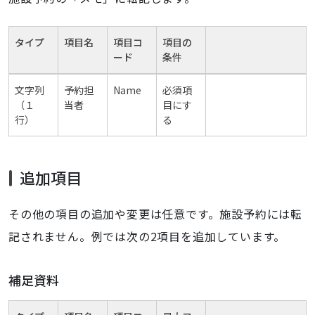
タイプ
項目名
項目コ
項目の
ード
条件
文字列
予約担
Name
必須項
（１
当者
目にす
行）
る
追加項目
その他の項目の追加や変更は任意です。施設予約には転
記されません。例では次の2項目を追加しています。
補足資料