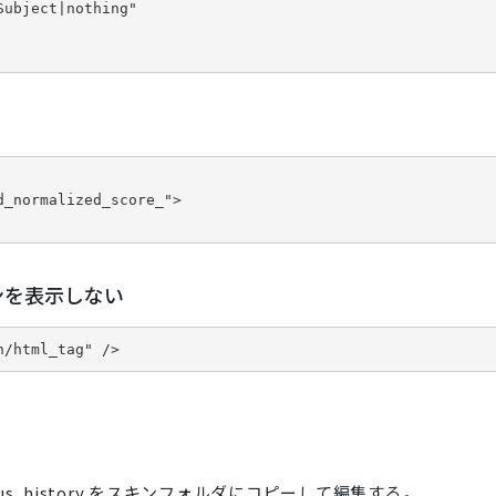
ubject|nothing"

_normalized_score_">

ンを表示しない
n/html_tag" />
nt_status_history をスキンフォルダにコピーして編集する。