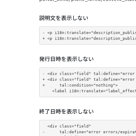
説明文を表示しない
- <p i18n:translate="description_publis
+ <p i18n:translate="description_publi
発行日時を表示しない
- <div class="field" tal:define="error 
+ <div class="field" tal:define="error 
+      tal:condition="nothing">

    <label i18n:translate="label_effec
終了日時を表示しない
  <div class="field"

-      tal:define="error errors/expirat