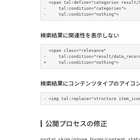
  <span tal:define="categories result/S
-     tal:condition="categories">

-     tal:condition="nothing">
検索結果に関連性を表示しない
  <span class="relevance" 

-     tal:condition="result/data_record
+     tal:condition="nothing">
検索結果にコンテンツタイプのアイコ
- <img tal:replace="structure item_ico
公開プロセスの修正
portal_skins/plone_forms/conte