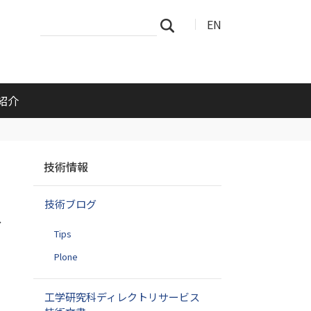
サ
詳
EN
検索
イ
細
ト
検
を
索
検
索
紹介
ナ
技術情報
ビ
ゲ
技術ブログ
ー
ス
シ
Tips
ョ
ン
Plone
工学研究科ディレクトリサービス