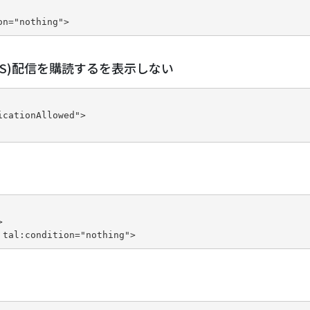
on="nothing">
S)配信を購読するを表示しない
cationAllowed">



 tal:condition="nothing">