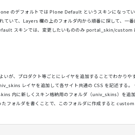
する。Plone のデフォルトでは Plone Default というスキンになって
かれていて、Layers 欄の上のフォルダ内から順番に探して、一番
lt スキンでは、変更したいもののみ portal_skin/custom 
ってもよいが、プロダクト等ごとにレイヤを追加することでわかりや
univ_skins レイヤを追加して各サイト共通の CSS を記述する。
kins 内に新しくスキン格納用のフォルダ（univ_skins）を追
しく作ったフォルダを書くことで、このフォルダに作成すると custom