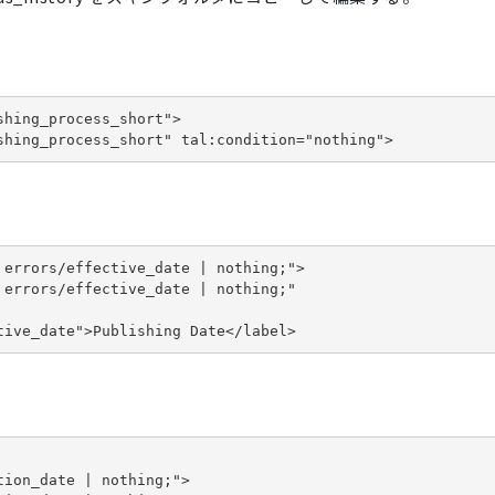
hing_process_short">

shing_process_short" tal:condition="nothing">
errors/effective_date | nothing;">

errors/effective_date | nothing;"

tive_date">Publishing Date</label>
ion_date | nothing;">
