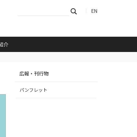
サ
詳
EN
検索
イ
細
ト
検
を
索
検
索
紹介
ナ
広報・刊行物
ビ
ゲ
パンフレット
ー
シ
ョ
ン