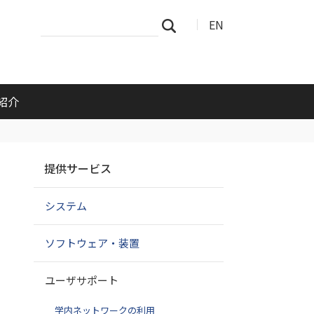
サ
詳
EN
検索
イ
細
ト
検
を
索
検
索
紹介
ナ
提供サービス
ビ
ゲ
システム
ー
シ
ョ
ソフトウェア・装置
ン
ユーザサポート
学内ネットワークの利用