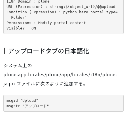
I18n Domain : plone

URL (Expression) : string:${object_url}/@@upload

Condition (Expression) : python:here.portal_type=
='Folder'

Permissions : Modify portal content

アップロードタブの日本語化
システム上の
plone.app.locales/plone/app/locales/i18n/plone-
ja.po ファイルに次のように追加する。
msgid "Upload"

msgstr "アップロード"
ナ