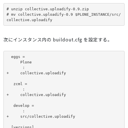
# unzip collective.uploadify-0.9.zip

# mv collective.uploadify-0.9 $PLONE_INSTANCE/src/
次にインスタンス内の buildout.cfg を設定する。
  eggs =

      Plone

       :

+     collective.uploadify

   zcml =

       :

+     collective.uploadify

   develop =

       :

+     src/collective.uploadify

  [versions]
