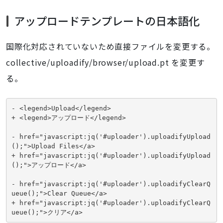
アップロードテンプレートの日本語化
国際化対応されていないため直接ファイルを変更する。
collective/uploadify/browser/upload.pt を変更す
る。
- <legend>Upload</legend>

+ <legend>アップロード</legend>

- href="javascript:jq('#uploader').uploadifyUpload
();">Upload Files</a>

+ href="javascript:jq('#uploader').uploadifyUpload
();">アップロード</a>

- href="javascript:jq('#uploader').uploadifyClearQ
ueue();">Clear Queue</a>

+ href="javascript:jq('#uploader').uploadifyClearQ
ueue();">クリア</a>