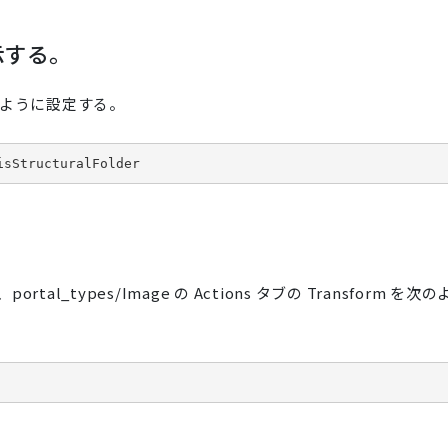
示する。
s で次のように設定する。
isStructuralFolder
types/Image の Actions タブの Transform を次の