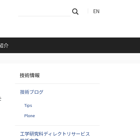
サ
詳
EN
検索
イ
細
ト
検
を
索
検
索
紹介
ナ
技術情報
ビ
ゲ
技術ブログ
ー
を
シ
Tips
ョ
ン
Plone
工学研究科ディレクトリサービス