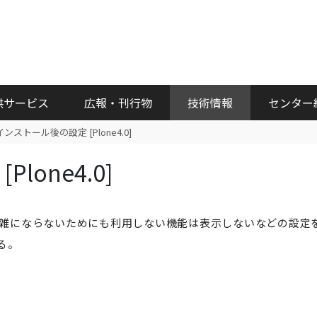
供サービス
広報・刊行物
技術情報
センター
インストール後の設定 [Plone4.0]
lone4.0]
が煩雑にならないためにも利用しない機能は表示しないなどの設定
る。