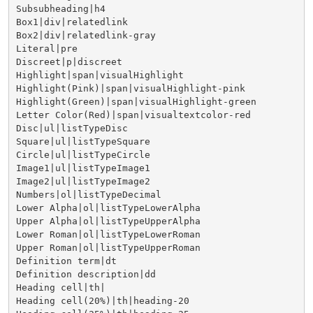
Subsubheading|h4

Box1|div|relatedlink

Box2|div|relatedlink-gray

Literal|pre

Discreet|p|discreet

Highlight|span|visualHighlight

Highlight(Pink)|span|visualHighlight-pink

Highlight(Green)|span|visualHighlight-green

Letter Color(Red)|span|visualtextcolor-red

Disc|ul|listTypeDisc

Square|ul|listTypeSquare

Circle|ul|listTypeCircle
Image1|ul|listTypeImage1
Image2|ul|listTypeImage2
Numbers|ol|listTypeDecimal

Lower Alpha|ol|listTypeLowerAlpha

Upper Alpha|ol|listTypeUpperAlpha

Lower Roman|ol|listTypeLowerRoman

Upper Roman|ol|listTypeUpperRoman

Definition term|dt

Definition description|dd

Heading cell|th|

Heading cell(20%)|th|heading-20
