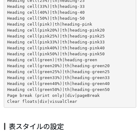
Heading cell(25%)|th|heading-25

Heading cell(33%)|th|heading-33

Heading cell(40%)|th|heading-40

Heading cell(50%)|th|heading-50

Heading cell(pink)|th|heading-pink

Heading cell(pink20%)|th|heading-pink20

Heading cell(pink25%)|th|heading-pink25

Heading cell(pink33%)|th|heading-pink33

Heading cell(pink40%)|th|heading-pink40

Heading cell(pink50%)|th|heading-pink50

Heading cell(green)|th|heading-green

Heading cell(green20%)|th|heading-green20

Heading cell(green25%)|th|heading-green25

Heading cell(green33%)|th|heading-green33

Heading cell(green40%)|th|heading-green40

Heading cell(green50%)|th|heading-green50

Page break (print only)|div|pageBreak

Clear floats|div|visualClear
表スタイルの設定