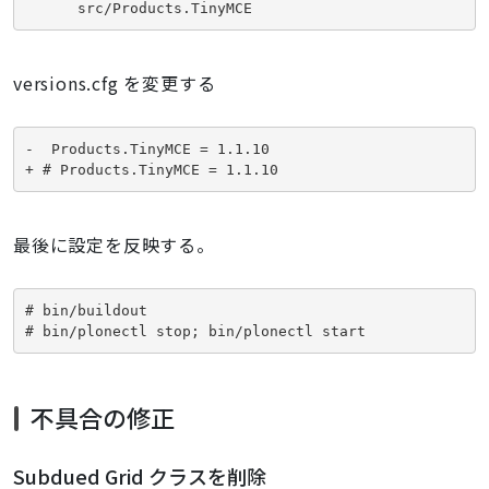
      src/Products.TinyMCE
versions.cfg を変更する
-  Products.TinyMCE = 1.1.10
+ # Products.TinyMCE = 1.1.10
最後に設定を反映する。
# bin/buildout

# bin/plonectl stop; bin/plonectl start
不具合の修正
Subdued Grid クラスを削除