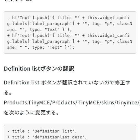
- h['Text'].push('{ title: "' + this.widget_confi
g.labels['label_paragraph'] + '", tag: "p", classN
ame: "", type: "Text" }');
+ h['Text'].push('{ title: "' + this.widget_confi
g.labels['label_paragraph'] + '", tag: "p", classN
ame: " ", type: "Text" }');
Definition listボタンの翻訳
Definition list ボタンが翻訳されていないので修正す
る。
Products.TinyMCE/Products/TinyMCE/skins/tinymce/pl
を次のように変更する。
- title : 'Definition list',
+ title : 'definitionlist.desc',