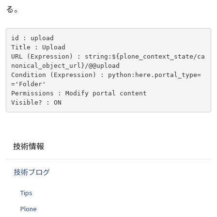
る。
id : upload

Title : Upload

URL (Expression) : string:${plone_context_state/ca
nonical_object_url}/@@upload

Condition (Expression) : python:here.portal_type=
='Folder'

Permissions : Modify portal content

Visible? : ON
ナ
技術情報
ビ
ゲ
技術ブログ
ー
シ
Tips
ョ
ン
Plone