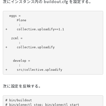
次にインスタンス内の buildout.cfg を設定する。
  eggs =

      Plone

       :

+     collective.uploadify==1.1

   zcml =

       :

+     collective.uploadify
    develop = 
       :
+     src/collective.uploadify
次に設定を反映する。
# bin/buildout

# bin/plonectl stop; bin/plonectl start