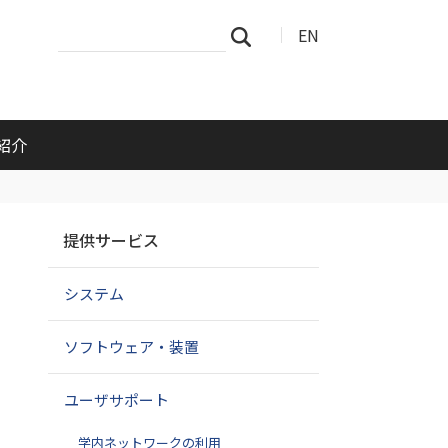
サ
詳
EN
検索
イ
細
ト
検
を
索
検
索
紹介
ナ
提供サービス
ビ
ゲ
システム
ー
シ
ョ
ソフトウェア・装置
ン
ユーザサポート
学内ネットワークの利用